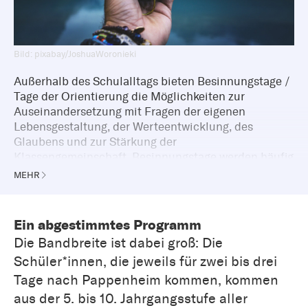
Bild: pixabay/JoshuaWoronieki
Außerhalb des Schulalltags bieten Besinnungstage /
Tage der Orientierung die Möglichkeiten zur
Auseinandersetzung mit Fragen der eigenen
Lebensgestaltung, der Werteentwicklung, des
Glaubens und zur Stärkung der
Klassengemeinschaft. Besinnungstage werden häufig
in und von kirchlichen Bildungs- und
MEHR
Tagungshäusern durchgeführt, können aber auch
durch die Evangelische Jugend vor Ort angeboten
werden.
Ein abgestimmtes Programm
Die Bandbreite ist dabei groß: Die
Schüler*innen, die jeweils für zwei bis drei
Tage nach Pappenheim kommen, kommen
aus der 5. bis 10. Jahrgangsstufe aller