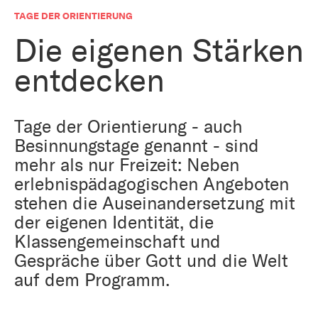
Bestattung
Kirche und Geld
TAGE DER ORIENTIERUNG
Aktiv gegen Missbrauch
Kirchenjahr
Die eigenen Stärken
Reformprozess PUK
entdecken
Bildung und Gesellschaft
Ökumene
Arbeiten bei der Kirche
Tourismus
Tage der Orientierung - auch
Religion in der Schule
Besinnungstage genannt - sind
mehr als nur Freizeit: Neben
Weltanschauungsfragen
Kunst
erlebnispädagogischen Angeboten
stehen die Auseinandersetzung mit
Gegen Rechtsextremismus
der eigenen Identität, die
Klassengemeinschaft und
Gespräche über Gott und die Welt
auf dem Programm.