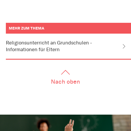
MEHR ZUM THEMA
weitere
Informationen
Religionsunterricht an Grundschulen -
zum
Informationen für Eltern
Artikel
als
Downloads
oder
Links
Nach oben