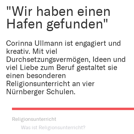
Bestattung
Kirche und Geld
"Wir haben einen
Aktiv gegen Missbrauch
Kirchenjahr
Hafen gefunden"
Reformprozess PUK
Bildung und Gesellschaft
Ökumene
Corinna Ullmann ist engagiert und
Arbeiten bei der Kirche
kreativ. Mit viel
Tourismus
Religion in der Schule
Durchsetzungsvermögen, Ideen und
viel Liebe zum Beruf gestaltet sie
Weltanschauungsfragen
einen besonderen
Kunst
Religionsunterricht an vier
Nürnberger Schulen.
Gegen Rechtsextremismus
Religionsunterricht
Was ist Religionsunterricht?