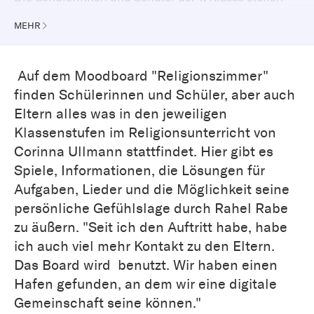
existenzielle Fragen (z. B. Warum gibt es Leben? Wo
MEHR
komme ich her? Wozu bin ich auf der Welt?) und
gehen deren Besonderheiten im Gespräch mit
Gleichaltrigen nach. Sie bringen eigene Erfahrungen,
Vorstellungen und Bilder von Glück und Segen in
Auf dem Moodboard "Religionszimmer"
Verbindung mit biblisch-christlichen Aussagen über
finden Schülerinnen und Schüler, aber auch
gelingendes Leben.
Eltern alles was in den jeweiligen
Klassenstufen im Religionsunterricht von
Corinna Ullmann stattfindet. Hier gibt es
Spiele, Informationen, die Lösungen für
Aufgaben, Lieder und die Möglichkeit seine
persönliche Gefühlslage durch Rahel Rabe
zu äußern. "Seit ich den Auftritt habe, habe
ich auch viel mehr Kontakt zu den Eltern.
Das Board wird benutzt. Wir haben einen
Hafen gefunden, an dem wir eine digitale
Gemeinschaft seine können."