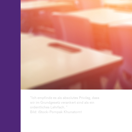
"Ich empfinde es als absolutes Privileg, dass
wir im Grundgesetz verankert sind als ein
ordentliches Lehrfach. "
Bild: iStock-Pornpak Khunatorn1